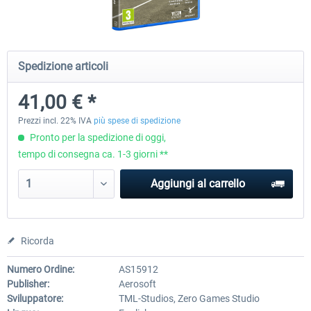
Fernbus Simulator
Train Simulator Classic
Spedizione articoli
41,00 € *
30,71 € *
30,75 € *
Prezzi incl. 22% IVA
più spese di spedizione
Pronto per la spedizione di oggi,
tempo di consegna ca. 1-3 giorni **
Aggiungi al carrello
Ricorda
Numero Ordine:
AS15912
Publisher:
Aerosoft
Sviluppatore:
TML-Studios, Zero Games Studio