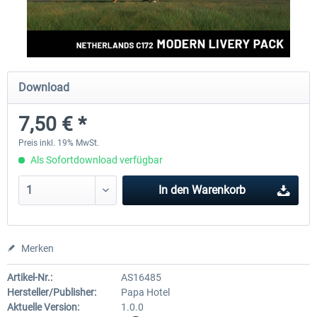
FlightSim Studio - E-Jets 170/175
Aerosoft Aircraft A340-600
Download
39,95 € *
79,99 € *
7,50 € *
Preis inkl. 19% MwSt.
Als Sofortdownload verfügbar
In den
Warenkorb
Merken
Artikel-Nr.:
AS16485
Hersteller/Publisher:
Papa Hotel
Aktuelle Version:
1.0.0