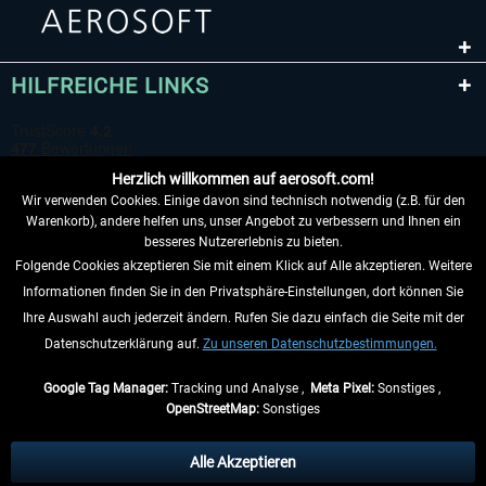
HILFREICHE LINKS
Herzlich willkommen auf aerosoft.com!
Wir verwenden Cookies. Einige davon sind technisch notwendig (z.B. für den
Warenkorb), andere helfen uns, unser Angebot zu verbessern und Ihnen ein
besseres Nutzererlebnis zu bieten.
Folgende Cookies akzeptieren Sie mit einem Klick auf Alle akzeptieren. Weitere
VERTRAG WIDERRUFEN
Informationen finden Sie in den Privatsphäre-Einstellungen, dort können Sie
Ihre Auswahl auch jederzeit ändern. Rufen Sie dazu einfach die Seite mit der
INFORMATIONEN
Datenschutzerklärung auf.
Zu unseren Datenschutzbestimmungen.
NICHTS MEHR VERPASSEN
Google Tag Manager:
Tracking und Analyse ,
Meta Pixel:
Sonstiges ,
OpenStreetMap:
Sonstiges
* Alle Preise inkl. gesetzl. Mehrwertsteuer zzgl.
Versandkosten
, wenn nicht
anders beschrieben.
Alle Akzeptieren
** Gilt für Lieferungen innerhalb Deutschlands, Lieferzeiten für andere Länder