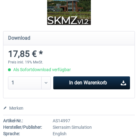
Mega Airport Frankfurt V2.0
Mega Airport Berlin Brande
Download
29,95 € *
24,95 € *
17,85 € *
Preis inkl. 19% MwSt.
Als Sofortdownload verfügbar
In den
Warenkorb
Merken
Artikel-Nr.:
AS14997
Hersteller/Publisher:
Sierrasim Simulation
Sprache:
English