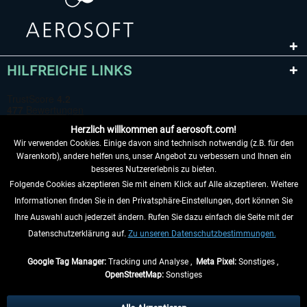
HILFREICHE LINKS
Herzlich willkommen auf aerosoft.com!
Wir verwenden Cookies. Einige davon sind technisch notwendig (z.B. für den
Warenkorb), andere helfen uns, unser Angebot zu verbessern und Ihnen ein
besseres Nutzererlebnis zu bieten.
Folgende Cookies akzeptieren Sie mit einem Klick auf Alle akzeptieren. Weitere
VERTRAG WIDERRUFEN
Informationen finden Sie in den Privatsphäre-Einstellungen, dort können Sie
Ihre Auswahl auch jederzeit ändern. Rufen Sie dazu einfach die Seite mit der
INFORMATIONEN
Datenschutzerklärung auf.
Zu unseren Datenschutzbestimmungen.
NICHTS MEHR VERPASSEN
Google Tag Manager:
Tracking und Analyse ,
Meta Pixel:
Sonstiges ,
OpenStreetMap:
Sonstiges
* Alle Preise inkl. gesetzl. Mehrwertsteuer zzgl.
Versandkosten
, wenn nicht
anders beschrieben.