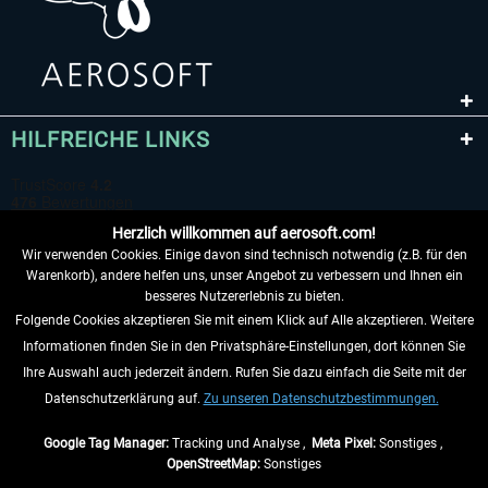
HILFREICHE LINKS
Herzlich willkommen auf aerosoft.com!
Wir verwenden Cookies. Einige davon sind technisch notwendig (z.B. für den
Warenkorb), andere helfen uns, unser Angebot zu verbessern und Ihnen ein
besseres Nutzererlebnis zu bieten.
Folgende Cookies akzeptieren Sie mit einem Klick auf Alle akzeptieren. Weitere
VERTRAG WIDERRUFEN
Informationen finden Sie in den Privatsphäre-Einstellungen, dort können Sie
Ihre Auswahl auch jederzeit ändern. Rufen Sie dazu einfach die Seite mit der
INFORMATIONEN
Datenschutzerklärung auf.
Zu unseren Datenschutzbestimmungen.
NICHTS MEHR VERPASSEN
Google Tag Manager:
Tracking und Analyse ,
Meta Pixel:
Sonstiges ,
OpenStreetMap:
Sonstiges
* Alle Preise inkl. gesetzl. Mehrwertsteuer zzgl.
Versandkosten
, wenn nicht