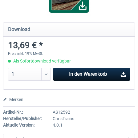
ICE 4 (BR 412)
Stadler Flirt 3
Download
13,69 € *
34,95 € *
19,04 € *
Preis inkl. 19% MwSt.
Als Sofortdownload verfügbar
In den
Warenkorb
Merken
Artikel-Nr.:
AS12592
Hersteller/Publisher:
ChrisTrains
Aktuelle Version:
4.0.1