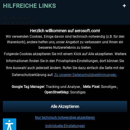
HILFREICHE LINKS
Herzlich willkommen auf aerosoft.com!
Wir verwenden Cookies. Einige davon sind technisch notwendig (z.B. für den
Warenkorb), andere helfen uns, unser Angebot zu verbessern und Ihnen ein
besseres Nutzererlebnis zu bieten.
Folgende Cookies akzeptieren Sie mit einem Klick auf Alle akzeptieren. Weitere
VERTRAG WIDERRUFEN
Informationen finden Sie in den Privatsphäre-Einstellungen, dort können Sie
Ihre Auswahl auch jederzeit ändern. Rufen Sie dazu einfach die Seite mit der
INFORMATIONEN
Datenschutzerklärung auf.
Zu unseren Datenschutzbestimmungen.
NICHTS MEHR VERPASSEN
Google Tag Manager:
Tracking und Analyse ,
Meta Pixel:
Sonstiges ,
OpenStreetMap:
Sonstiges
* Alle Preise inkl. gesetzl. Mehrwertsteuer zzgl.
Versandkosten
, wenn nicht
anders beschrieben.
Alle Akzeptieren
** Gilt für Lieferungen innerhalb Deutschlands, Lieferzeiten für andere Länder
Nur technisch notwendige akzeptieren
entnehmen Sie bitte den
Versandinformationen
.
Individuelle Einstellungen