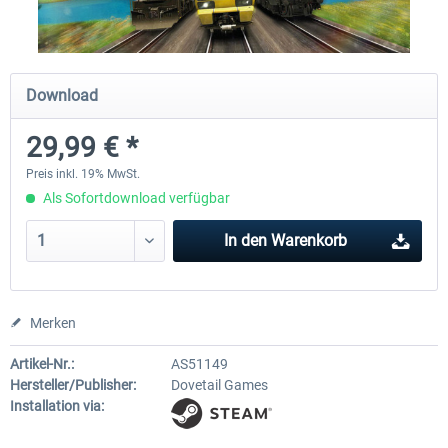
Fernbus Simulator
Train Simulator Classic
Download
29,99 € *
29,95 € *
29,99 € *
Preis inkl. 19% MwSt.
Als Sofortdownload verfügbar
In den
Warenkorb
Merken
Artikel-Nr.:
AS51149
Hersteller/Publisher:
Dovetail Games
Installation via: