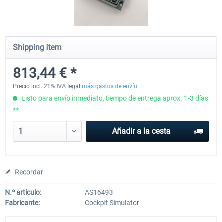
Honeycomb - Sierra TPM Module
Yawman Arrow
Shipping item
813,44 € *
253,17 € *
223,69 € *
Precio incl. 21% IVA legal
más gastos de envío
Listo para envío inmediato, tiempo de entrega aprox. 1-3 días
**
Añadir a la cesta
Recordar
N.º artículo:
AS16493
Fabricante:
Cockpit Simulator