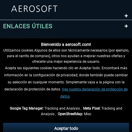
ENLACES ÚTILES
Bienvenido a aerosoft.com!
Utilizamos cookies Algunos de ellos son técnicamente necesarios (por ejemplo,
para el carrito de compras), otros nos ayudan a mejorar nuestras ofertas y
ofrecerle una mejor experiencia de usuario.
Acepta las siguientes cookies haciendo clic en Aceptar todo. Encontrará más
información en la configuración de privacidad, donde también puede cambiar
DESISTIR DEL CONTRATO
su selección en cualquier momento. Simplemente vaya a la página con la
declaración de protección de datos.
Vea nuestra declaración de protección de
INFORMACIÓN
datos.
NO SE PIERDA LAS ÚLTIMAS NOTICIAS
Google Tag Manager:
Tracking and Analysis ,
Meta Pixel:
Tracking and
Analysis ,
OpenStreetMap:
Misc
* Todos los precios, incl. el IVA legal y
gastos de envío
así como las posibles
tasas de recepción si no se describe lo contrario
Aceptar todo