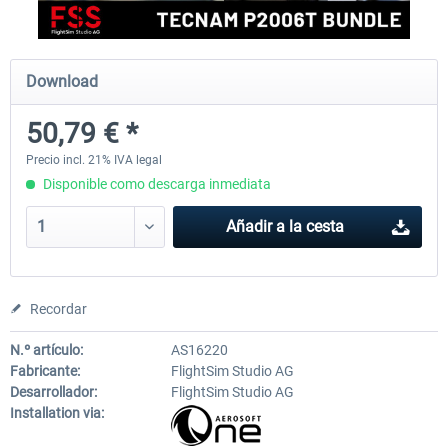
FlightSim Studio - E-Jets 170/175
Aerosoft Aircraft A340-600
Download
50,79 € *
40,62 € *
81,33 € *
Precio incl. 21% IVA legal
Disponible como descarga inmediata
Añadir a la cesta
Recordar
N.º artículo:
AS16220
Fabricante:
FlightSim Studio AG
Desarrollador:
FlightSim Studio AG
Installation via: