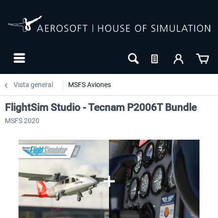
Vista general
MSFS Aviones
FlightSim Studio - Tecnam P2006T Bundle
MSFS 2020