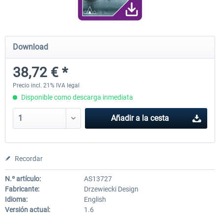
FunnerFlight - KSAN, KNZY & Naval
Saint Croix XP
Download
Base San...
38,72 € *
20,29 € *
25,20 € *
Precio incl. 21% IVA legal
Disponible como descarga inmediata
Añadir a la cesta
Recordar
N.º artículo:
AS13727
Fabricante:
Drzewiecki Design
Idioma:
English
Versión actual:
1.6