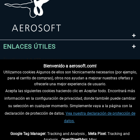
ENLACES ÚTILES
Bienvenido a aerosoft.com!
Utilizamos cookies Algunos de ellos son técnicamente necesarios (por ejemplo,
para el carrito de compras), otros nos ayudan a mejorar nuestras ofertas y
ofrecerle una mejor experiencia de usuario.
Acepta las siguientes cookies haciendo clic en Aceptar todo. Encontrará más
información en la configuración de privacidad, donde también puede cambiar
DESISTIR DEL CONTRATO
su selección en cualquier momento. Simplemente vaya a la página con la
declaración de protección de datos.
Vea nuestra declaración de protección de
INFORMACIÓN
datos.
NO SE PIERDA LAS ÚLTIMAS NOTICIAS
Google Tag Manager:
Tracking and Analysis ,
Meta Pixel:
Tracking and
Analysis ,
OpenStreetMap:
Misc