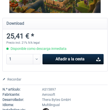
City Bus Manager - E-Bus & Green
City Bus Manager
Download
Energy
25,41 € *
10,16 € *
28,46 € *
Precio incl. 21% IVA legal
Disponible como descarga inmediata
Añadir a la cesta
Recordar
N.º artículo:
AS15897
Fabricante:
Aerosoft
Desarrollador:
Thera Bytes GmbH
Idioma:
Multilingual