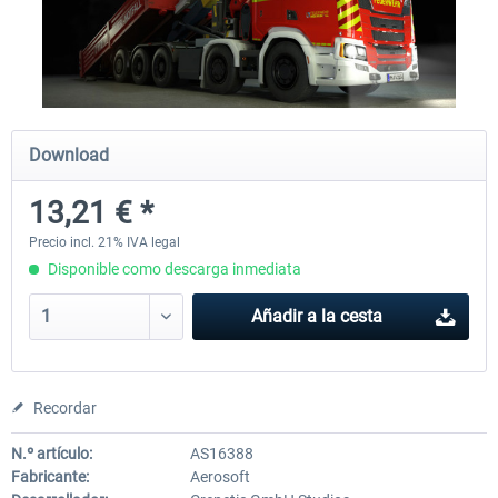
Launch Discount
Global Rescue
Emergency Call - The Firefig
Simulation 3
Download
25,41 € *
25,41 € *
22,87 € *
13,21 € *
Precio incl. 21% IVA legal
Disponible como descarga inmediata
Añadir a la cesta
Recordar
N.º artículo:
AS16388
Fabricante:
Aerosoft