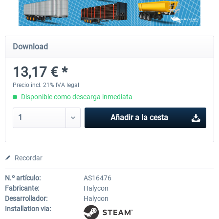
OMSI 2 Tools - Power Toolkit
OMSI 2 Downloadpack Vol. 1
Download
Vehicles
13,17 € *
15,20 € *
13,17 € *
Precio incl. 21% IVA legal
Disponible como descarga inmediata
Añadir a la cesta
Recordar
N.º artículo:
AS16476
Fabricante:
Halycon
Desarrollador:
Halycon
Installation via: