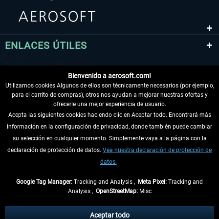
ENLACES ÚTILES
Bienvenido a aerosoft.com!
Utilizamos cookies Algunos de ellos son técnicamente necesarios (por ejemplo,
para el carrito de compras), otros nos ayudan a mejorar nuestras ofertas y
ofrecerle una mejor experiencia de usuario.
Acepta las siguientes cookies haciendo clic en Aceptar todo. Encontrará más
información en la configuración de privacidad, donde también puede cambiar
DESISTIR DEL CONTRATO
su selección en cualquier momento. Simplemente vaya a la página con la
declaración de protección de datos.
Vea nuestra declaración de protección de
INFORMACIÓN
datos.
NO SE PIERDA LAS ÚLTIMAS NOTICIAS
Google Tag Manager:
Tracking and Analysis ,
Meta Pixel:
Tracking and
Analysis ,
OpenStreetMap:
Misc
* Todos los precios, incl. el IVA legal y
gastos de envío
así como las posibles
tasas de recepción si no se describe lo contrario
Aceptar todo