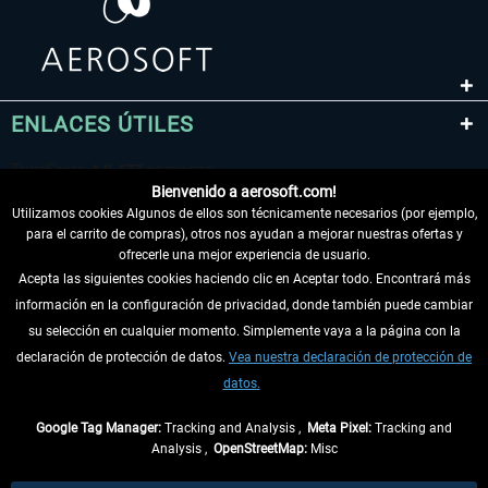
ENLACES ÚTILES
Bienvenido a aerosoft.com!
Utilizamos cookies Algunos de ellos son técnicamente necesarios (por ejemplo,
para el carrito de compras), otros nos ayudan a mejorar nuestras ofertas y
ofrecerle una mejor experiencia de usuario.
Acepta las siguientes cookies haciendo clic en Aceptar todo. Encontrará más
información en la configuración de privacidad, donde también puede cambiar
DESISTIR DEL CONTRATO
su selección en cualquier momento. Simplemente vaya a la página con la
declaración de protección de datos.
Vea nuestra declaración de protección de
INFORMACIÓN
datos.
NO SE PIERDA LAS ÚLTIMAS NOTICIAS
Google Tag Manager:
Tracking and Analysis ,
Meta Pixel:
Tracking and
Analysis ,
OpenStreetMap:
Misc
* Todos los precios, incl. el IVA legal y
gastos de envío
así como las posibles