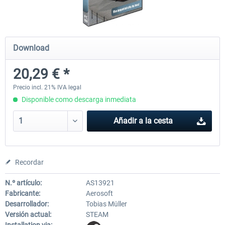
OMSI 2 Add-on Thüringer Wald
OMSI 2 Add-on Berlin Line
Download
20,29 € *
30,49 € *
20,29 € *
Precio incl. 21% IVA legal
Disponible como descarga inmediata
Añadir a la cesta
Recordar
N.º artículo:
AS13921
Fabricante:
Aerosoft
Desarrollador:
Tobias Müller
Versión actual:
STEAM