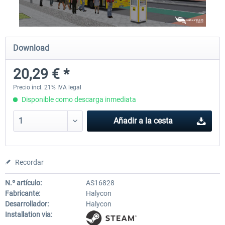
OMSI 2 Add-on Thüringer Wald
OMSI 2 Add-on Berlin Line
Download
20,29 € *
30,49 € *
20,29 € *
Precio incl. 21% IVA legal
Disponible como descarga inmediata
Añadir a la cesta
Recordar
N.º artículo:
AS16828
Fabricante:
Halycon
Desarrollador:
Halycon
Installation via: