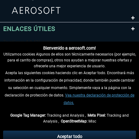
ENLACES ÚTILES
Bienvenido a aerosoft.com!
Utilizamos cookies Algunos de ellos son técnicamente necesarios (por ejemplo,
para el carrito de compras), otros nos ayudan a mejorar nuestras ofertas y
ofrecerle una mejor experiencia de usuario.
Acepta las siguientes cookies haciendo clic en Aceptar todo. Encontrará más
información en la configuración de privacidad, donde también puede cambiar
DESISTIR DEL CONTRATO
su selección en cualquier momento. Simplemente vaya a la página con la
declaración de protección de datos.
Vea nuestra declaración de protección de
INFORMACIÓN
datos.
NO SE PIERDA LAS ÚLTIMAS NOTICIAS
Google Tag Manager:
Tracking and Analysis ,
Meta Pixel:
Tracking and
Analysis ,
OpenStreetMap:
Misc
* Todos los precios, incl. el IVA legal y
gastos de envío
así como las posibles
tasas de recepción si no se describe lo contrario
Aceptar todo