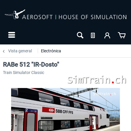
Vista general
Electrónica
RABe 512 "IR-Dosto"
Train Simulator Classic