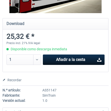
ICE 4 (Class 412)
Stadler Flirt 3
Download
25,32 € *
35,54 € *
19,36 € *
Precio incl. 21% IVA legal
Disponible como descarga inmediata
Añadir a la cesta
Recordar
N.º artículo:
AS51147
Fabricante:
SimTrain
Versión actual:
1.0