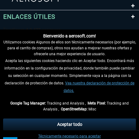
ENLACES ÚTILES
Bienvenido a aerosoft.com!
Utilizamos cookies Algunos de ellos son técnicamente necesarios (por ejemplo,
para el carrito de compras), otros nos ayudan a mejorar nuestras ofertas y
ofrecerle una mejor experiencia de usuario.
Acepta las siguientes cookies haciendo clic en Aceptar todo. Encontrará más
información en la configuración de privacidad, donde también puede cambiar
DESISTIR DEL CONTRATO
su selección en cualquier momento. Simplemente vaya a la página con la
declaración de protección de datos.
Vea nuestra declaración de protección de
INFORMACIÓN
datos.
NO SE PIERDA LAS ÚLTIMAS NOTICIAS
Google Tag Manager:
Tracking and Analysis ,
Meta Pixel:
Tracking and
Analysis ,
OpenStreetMap:
Misc
* Todos los precios, incl. el IVA legal y
gastos de envío
así como las posibles
tasas de recepción si no se describe lo contrario
Aceptar todo
** De aplicación a envíos dentro de Alemania. Los plazos de envío para los
Técnicamente necesario para aceptar
demás países se pueden consultar en la
información de envío
.