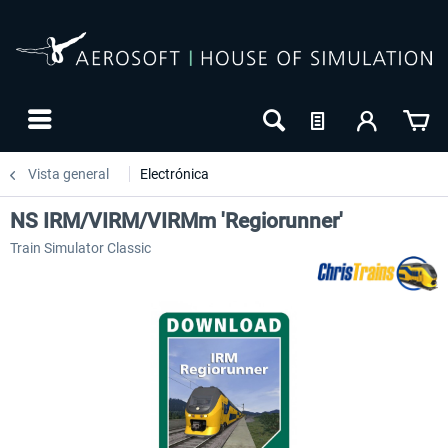
Vista general
Electrónica
NS IRM/VIRM/VIRMm 'Regiorunner'
Train Simulator Classic