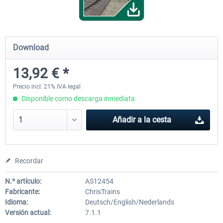
ICE 4 (Class 412)
Stadler Flirt 3
Download
13,92 € *
35,54 € *
19,36 € *
Precio incl. 21% IVA legal
Disponible como descarga inmediata
Añadir a la cesta
Recordar
N.º artículo:
AS12454
Fabricante:
ChrisTrains
Idioma:
Deutsch/English/Nederlands
Versión actual:
7.1.1