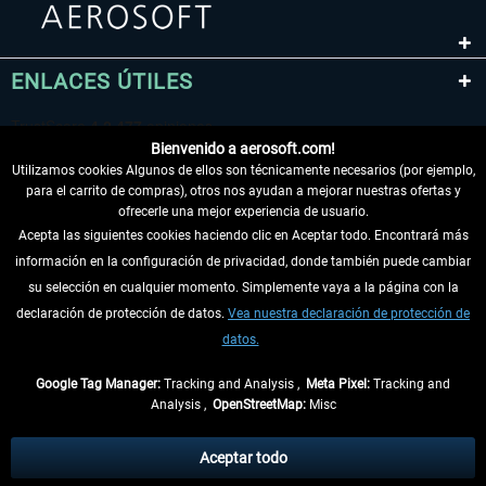
ENLACES ÚTILES
Bienvenido a aerosoft.com!
Utilizamos cookies Algunos de ellos son técnicamente necesarios (por ejemplo,
para el carrito de compras), otros nos ayudan a mejorar nuestras ofertas y
ofrecerle una mejor experiencia de usuario.
Acepta las siguientes cookies haciendo clic en Aceptar todo. Encontrará más
información en la configuración de privacidad, donde también puede cambiar
DESISTIR DEL CONTRATO
su selección en cualquier momento. Simplemente vaya a la página con la
declaración de protección de datos.
Vea nuestra declaración de protección de
INFORMACIÓN
datos.
NO SE PIERDA LAS ÚLTIMAS NOTICIAS
Google Tag Manager:
Tracking and Analysis ,
Meta Pixel:
Tracking and
Analysis ,
OpenStreetMap:
Misc
* Todos los precios, incl. el IVA legal y
gastos de envío
así como las posibles
tasas de recepción si no se describe lo contrario
Aceptar todo
** De aplicación a envíos dentro de Alemania. Los plazos de envío para los