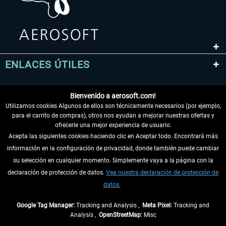
ENLACES ÚTILES
Bienvenido a aerosoft.com!
Utilizamos cookies Algunos de ellos son técnicamente necesarios (por ejemplo,
para el carrito de compras), otros nos ayudan a mejorar nuestras ofertas y
ofrecerle una mejor experiencia de usuario.
Acepta las siguientes cookies haciendo clic en Aceptar todo. Encontrará más
información en la configuración de privacidad, donde también puede cambiar
DESISTIR DEL CONTRATO
su selección en cualquier momento. Simplemente vaya a la página con la
declaración de protección de datos.
Vea nuestra declaración de protección de
INFORMACIÓN
datos.
NO SE PIERDA LAS ÚLTIMAS NOTICIAS
Google Tag Manager:
Tracking and Analysis ,
Meta Pixel:
Tracking and
Analysis ,
OpenStreetMap:
Misc
* Todos los precios, incl. el IVA legal y
gastos de envío
así como las posibles