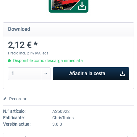
FCCPPS Gravel Wagon
Gbs Freight Wagon
Download
2,12 € *
2,12 € *
2,12 € *
Precio incl. 21% IVA legal
Disponible como descarga inmediata
Añadir a la cesta
Recordar
N.º artículo:
AS50922
Fabricante:
ChrisTrains
Versión actual:
3.0.0