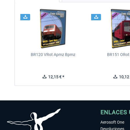
BR120 VRot Apmz Bpmz
BR151 ORot
12,15 € *
10,12 
ENLACES 
Aerosoft One
Devoluciones