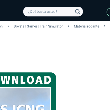
en
Dovetail Games | Train Simulator
Material rodante