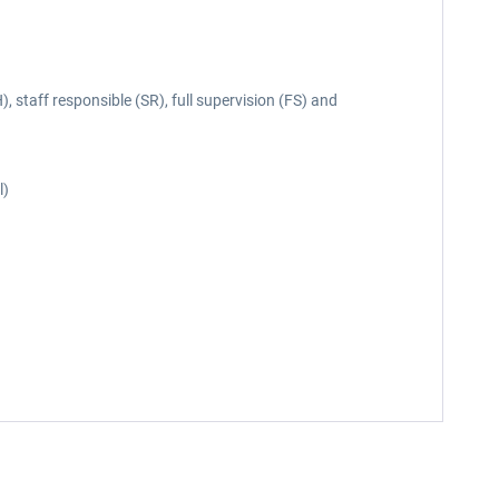
taff responsible (SR), full supervision (FS) and
l)