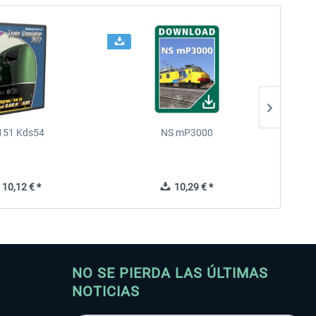
151 Kds54
NS mP3000
Chin
10,12 € *
10,29 € *
NO SE PIERDA LAS ÚLTIMAS
NOTICIAS