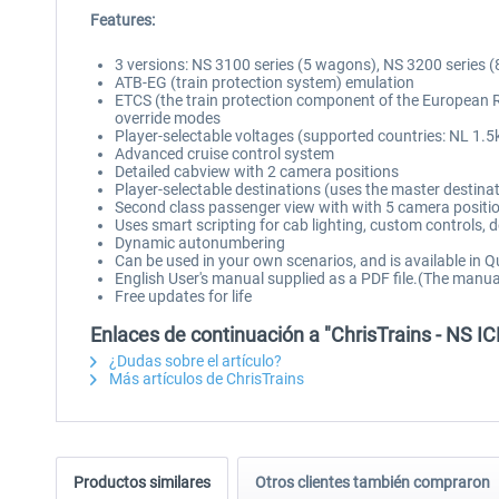
Features:
3 versions: NS 3100 series (5 wagons), NS 3200 series 
ATB-EG (train protection system) emulation
ETCS (the train protection component of the European R
override modes
Player-selectable voltages (supported countries: NL 1.5
Advanced cruise control system
Detailed cabview with 2 camera positions
Player-selectable destinations (uses the master destina
Second class passenger view with with 5 camera positio
Uses smart scripting for cab lighting, custom controls,
Dynamic autonumbering
Can be used in your own scenarios, and is available in Q
English User's manual supplied as a PDF file.(The manual
Free updates for life
Enlaces de continuación a "ChrisTrains - NS I
¿Dudas sobre el artículo?
Más artículos de ChrisTrains
Productos similares
Otros clientes también compraron