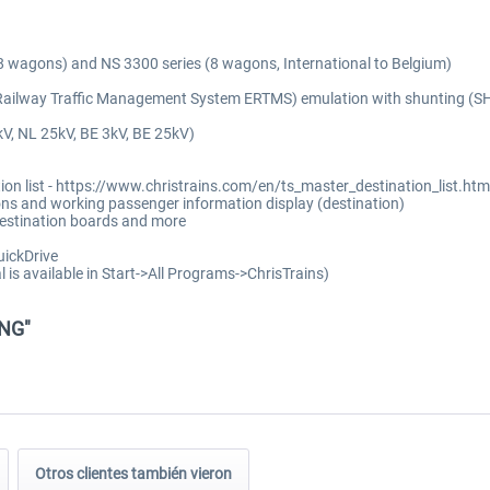
(8 wagons) and NS 3300 series (8 wagons, International to Belgium)
ailway Traffic Management System ERTMS) emulation with shunting (SH), s
kV, NL 25kV, BE 3kV, BE 25kV)
tion list - https://www.christrains.com/en/ts_master_destination_list.htm
ns and working passenger information display (destination)
 destination boards and more
uickDrive
 is available in Start->All Programs->ChrisTrains)
CNG"
Otros clientes también vieron