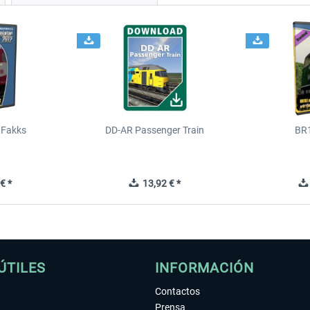
 Fakks
DD-AR Passenger Train
BR
€ *
13,92 € *
ÚTILES
INFORMACIÓN
Contactos
Prensa