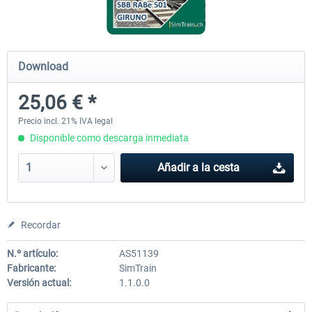
ICE 4 (Class 412)
Stadler Flirt 3
Download
25,06 € *
35,54 € *
19,36 € *
Precio incl. 21% IVA legal
Disponible como descarga inmediata
Añadir a la cesta
Recordar
N.º artículo:
AS51139
Fabricante:
SimTrain
Versión actual:
1.1.0.0