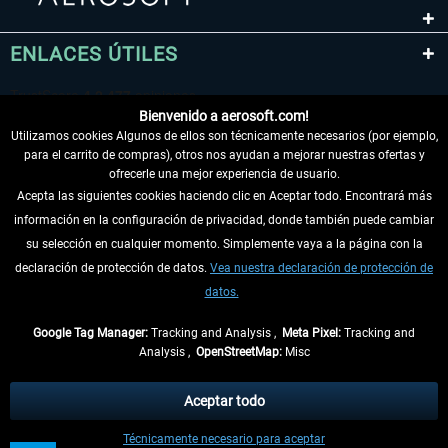
ENLACES ÚTILES
Bienvenido a aerosoft.com!
Utilizamos cookies Algunos de ellos son técnicamente necesarios (por ejemplo,
para el carrito de compras), otros nos ayudan a mejorar nuestras ofertas y
ofrecerle una mejor experiencia de usuario.
Acepta las siguientes cookies haciendo clic en Aceptar todo. Encontrará más
información en la configuración de privacidad, donde también puede cambiar
DESISTIR DEL CONTRATO
su selección en cualquier momento. Simplemente vaya a la página con la
declaración de protección de datos.
Vea nuestra declaración de protección de
INFORMACIÓN
datos.
NO SE PIERDA LAS ÚLTIMAS NOTICIAS
Google Tag Manager:
Tracking and Analysis ,
Meta Pixel:
Tracking and
Analysis ,
OpenStreetMap:
Misc
* Todos los precios, incl. el IVA legal y
gastos de envío
así como las posibles
tasas de recepción si no se describe lo contrario
Aceptar todo
** De aplicación a envíos dentro de Alemania. Los plazos de envío para los
Técnicamente necesario para aceptar
demás países se pueden consultar en la
información de envío
.