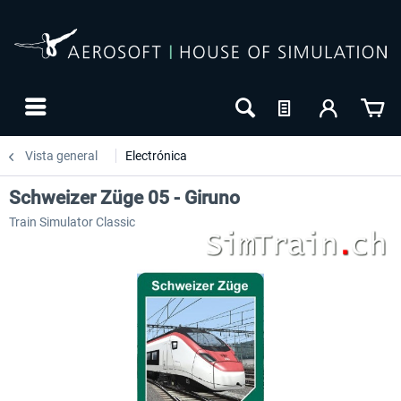
Vista general
Electrónica
Schweizer Züge 05 - Giruno
Train Simulator Classic