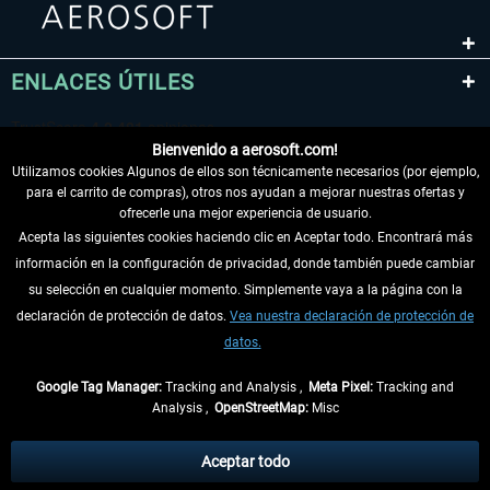
ENLACES ÚTILES
Bienvenido a aerosoft.com!
Utilizamos cookies Algunos de ellos son técnicamente necesarios (por ejemplo,
para el carrito de compras), otros nos ayudan a mejorar nuestras ofertas y
ofrecerle una mejor experiencia de usuario.
Acepta las siguientes cookies haciendo clic en Aceptar todo. Encontrará más
información en la configuración de privacidad, donde también puede cambiar
DESISTIR DEL CONTRATO
su selección en cualquier momento. Simplemente vaya a la página con la
declaración de protección de datos.
Vea nuestra declaración de protección de
INFORMACIÓN
datos.
NO SE PIERDA LAS ÚLTIMAS NOTICIAS
Google Tag Manager:
Tracking and Analysis ,
Meta Pixel:
Tracking and
Analysis ,
OpenStreetMap:
Misc
* Todos los precios, incl. el IVA legal y
gastos de envío
así como las posibles
tasas de recepción si no se describe lo contrario
Aceptar todo
** De aplicación a envíos dentro de Alemania. Los plazos de envío para los