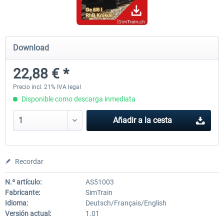
ICE 4 (Class 412)
Stadler Flirt 3
Download
22,88 € *
35,54 € *
19,36 € *
Precio incl. 21% IVA legal
Disponible como descarga inmediata
Añadir a la cesta
Recordar
N.º artículo:
AS51003
Fabricante:
SimTrain
Idioma:
Deutsch/Français/English
Versión actual:
1.01