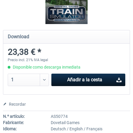
Koeblitzer Mountain Route 3 reloaded
VirtualTracks - Ringbahn Be
Download
30,45 € *
35,54 € *
23,38 € *
Precio incl. 21% IVA legal
Disponible como descarga inmediata
Añadir a la cesta
Recordar
N.º artículo:
AS50774
Fabricante:
Dovetail Games
Idioma:
Deutsch / English / Français