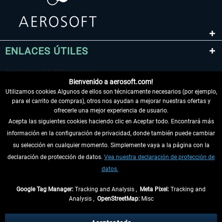
ENLACES ÚTILES
Bienvenido a aerosoft.com!
Utilizamos cookies Algunos de ellos son técnicamente necesarios (por ejemplo,
para el carrito de compras), otros nos ayudan a mejorar nuestras ofertas y
ofrecerle una mejor experiencia de usuario.
Acepta las siguientes cookies haciendo clic en Aceptar todo. Encontrará más
información en la configuración de privacidad, donde también puede cambiar
DESISTIR DEL CONTRATO
su selección en cualquier momento. Simplemente vaya a la página con la
declaración de protección de datos.
Vea nuestra declaración de protección de
INFORMACIÓN
datos.
NO SE PIERDA LAS ÚLTIMAS NOTICIAS
Google Tag Manager:
Tracking and Analysis ,
Meta Pixel:
Tracking and
Analysis ,
OpenStreetMap:
Misc
* Todos los precios, incl. el IVA legal y
gastos de envío
así como las posibles
tasas de recepción si no se describe lo contrario