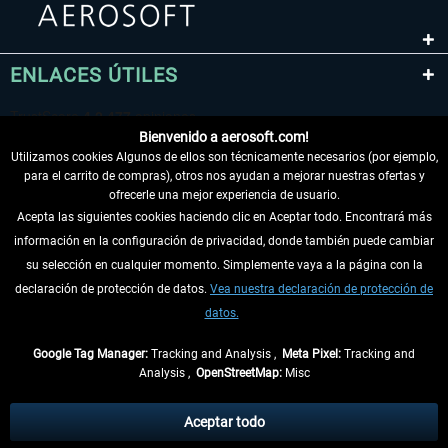
ENLACES ÚTILES
Bienvenido a aerosoft.com!
Utilizamos cookies Algunos de ellos son técnicamente necesarios (por ejemplo,
para el carrito de compras), otros nos ayudan a mejorar nuestras ofertas y
ofrecerle una mejor experiencia de usuario.
Acepta las siguientes cookies haciendo clic en Aceptar todo. Encontrará más
información en la configuración de privacidad, donde también puede cambiar
DESISTIR DEL CONTRATO
su selección en cualquier momento. Simplemente vaya a la página con la
declaración de protección de datos.
Vea nuestra declaración de protección de
INFORMACIÓN
datos.
NO SE PIERDA LAS ÚLTIMAS NOTICIAS
Google Tag Manager:
Tracking and Analysis ,
Meta Pixel:
Tracking and
Analysis ,
OpenStreetMap:
Misc
* Todos los precios, incl. el IVA legal y
gastos de envío
así como las posibles
tasas de recepción si no se describe lo contrario
Aceptar todo
** De aplicación a envíos dentro de Alemania. Los plazos de envío para los