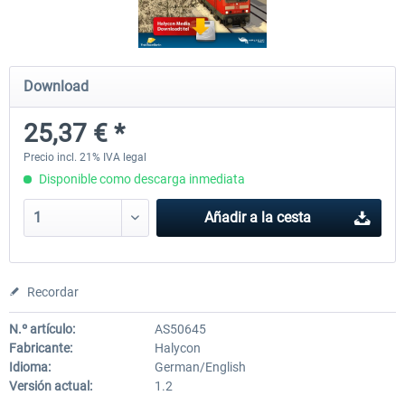
Just Trains - U-Bahn Hamburg U1 &
Railworks Szenario-Pack Vo
Download
U3
25,37 € *
40,28 € *
25,37 € *
Precio incl. 21% IVA legal
Disponible como descarga inmediata
Añadir a la cesta
Recordar
N.º artículo:
AS50645
Fabricante:
Halycon
Idioma:
German/English
Versión actual:
1.2