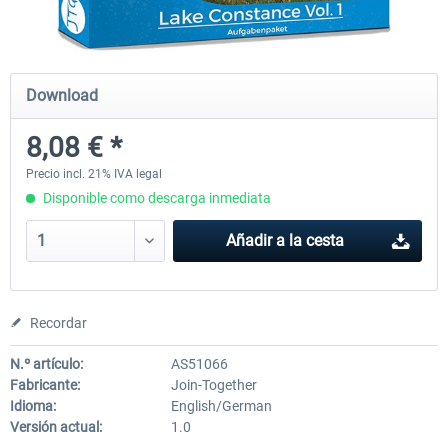
Just Trains - U-Bahn Hamburg U1 &
Railworks Szenario-Pack Vo
Download
U3
8,08 € *
40,28 € *
25,37 € *
Precio incl. 21% IVA legal
Disponible como descarga inmediata
Añadir a la cesta
Recordar
N.º artículo:
AS51066
Fabricante:
Join-Together
Idioma:
English/German
Versión actual:
1.0