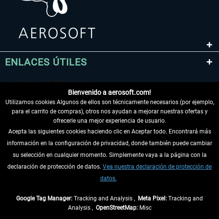
ENLACES ÚTILES
Bienvenido a aerosoft.com!
Utilizamos cookies Algunos de ellos son técnicamente necesarios (por ejemplo,
para el carrito de compras), otros nos ayudan a mejorar nuestras ofertas y
ofrecerle una mejor experiencia de usuario.
Acepta las siguientes cookies haciendo clic en Aceptar todo. Encontrará más
información en la configuración de privacidad, donde también puede cambiar
DESISTIR DEL CONTRATO
su selección en cualquier momento. Simplemente vaya a la página con la
declaración de protección de datos.
Vea nuestra declaración de protección de
INFORMACIÓN
datos.
NO SE PIERDA LAS ÚLTIMAS NOTICIAS
Google Tag Manager:
Tracking and Analysis ,
Meta Pixel:
Tracking and
Analysis ,
OpenStreetMap:
Misc
* Todos los precios, incl. el IVA legal y
gastos de envío
así como las posibles