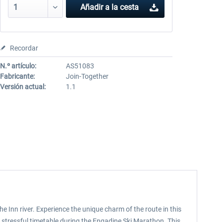
Añadir a la cesta
Recordar
N.º artículo:
AS51083
Fabricante:
Join-Together
Versión actual:
1.1
Inn river. Experience the unique charm of the route in this
 stressful timetable during the Engadine Ski Marathon. This