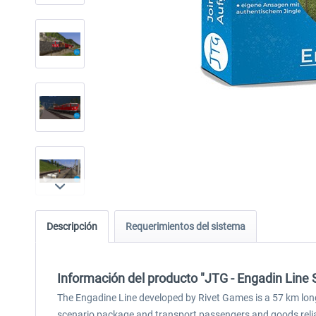
Descripción
Requerimientos del sistema
Información del producto "JTG - Engadin Line 
The Engadine Line developed by Rivet Games is a 57 km long 
scenario package and transport passengers and goods reliabl