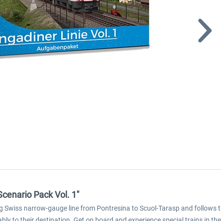
Scenario Pack Vol. 1"
Swiss narrow-gauge line from Pontresina to Scuol-Tarasp and follows the 
y to their destination. Get on board and experience special trains in the