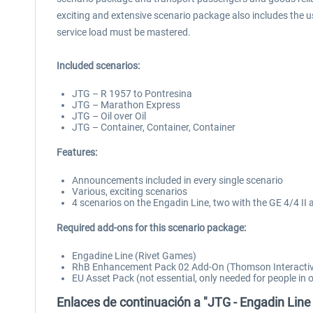
exciting and extensive scenario package also includes the 
service load must be mastered.
Included scenarios:
JTG – R 1957 to Pontresina
JTG – Marathon Express
JTG – Oil over Oil
JTG – Container, Container, Container
Features:
Announcements included in every single scenario
Various, exciting scenarios
4 scenarios on the Engadin Line, two with the GE 4/4 II 
Required add-ons for this scenario package:
Engadine Line (Rivet Games)
RhB Enhancement Pack 02 Add-On (Thomson Interacti
EU Asset Pack (not essential, only needed for people in 
Enlaces de continuación a "JTG - Engadin Line