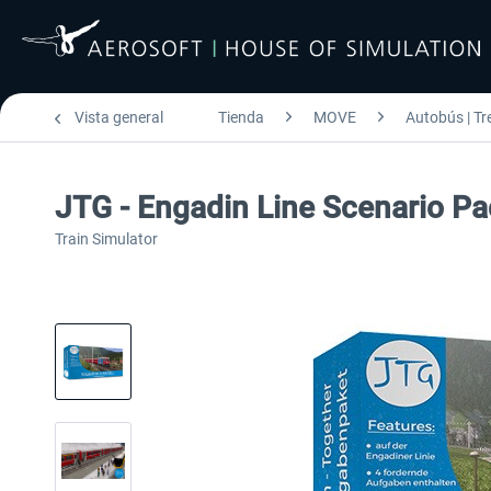
Vista general
Tienda
MOVE
Autobús | Tr
JTG - Engadin Line Scenario Pa
Train Simulator