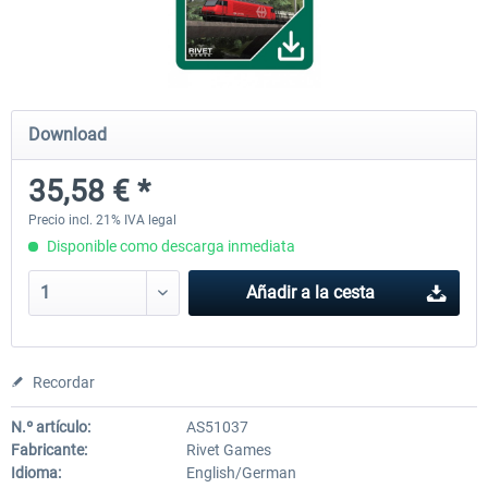
Koeblitzer Mountain Route 3 reloaded
VirtualTracks - Ringbahn Be
Download
30,45 € *
35,54 € *
35,58 € *
Precio incl. 21% IVA legal
Disponible como descarga inmediata
Añadir a la cesta
Recordar
N.º artículo:
AS51037
Fabricante:
Rivet Games
Idioma:
English/German