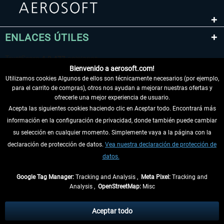
ENLACES ÚTILES
Bienvenido a aerosoft.com!
Utilizamos cookies Algunos de ellos son técnicamente necesarios (por ejemplo,
para el carrito de compras), otros nos ayudan a mejorar nuestras ofertas y
ofrecerle una mejor experiencia de usuario.
Acepta las siguientes cookies haciendo clic en Aceptar todo. Encontrará más
información en la configuración de privacidad, donde también puede cambiar
DESISTIR DEL CONTRATO
su selección en cualquier momento. Simplemente vaya a la página con la
declaración de protección de datos.
Vea nuestra declaración de protección de
INFORMACIÓN
datos.
NO SE PIERDA LAS ÚLTIMAS NOTICIAS
Google Tag Manager:
Tracking and Analysis ,
Meta Pixel:
Tracking and
Analysis ,
OpenStreetMap:
Misc
* Todos los precios, incl. el IVA legal y
gastos de envío
así como las posibles
tasas de recepción si no se describe lo contrario
Aceptar todo
** De aplicación a envíos dentro de Alemania. Los plazos de envío para los