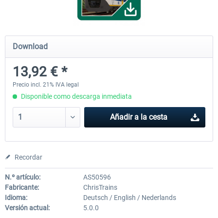
ICE 4 (Class 412)
Stadler Flirt 3
Download
13,92 € *
35,54 € *
19,36 € *
Precio incl. 21% IVA legal
Disponible como descarga inmediata
Añadir a la cesta
Recordar
N.º artículo:
AS50596
Fabricante:
ChrisTrains
Idioma:
Deutsch / English / Nederlands
Versión actual:
5.0.0