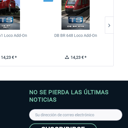
61 Loco Add-On
DB BR 648 Loco Add-On
Train 
14,23 € *
14,23 € *
NO SE PIERDA LAS ÚLTIMAS
NOTICIAS