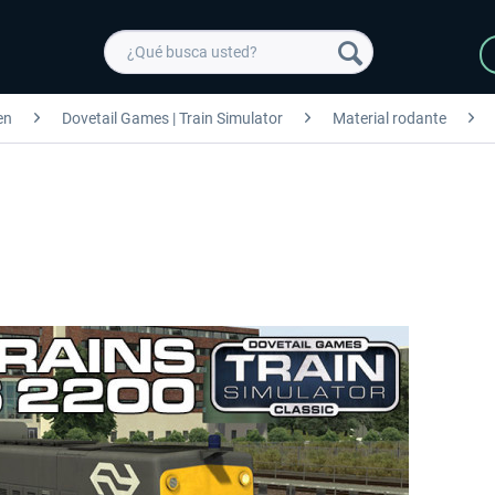
en
Dovetail Games | Train Simulator
Material rodante