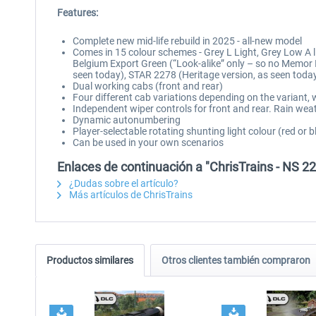
Features:
Complete new mid-life rebuild in 2025 - all-new model
Comes in 15 colour schemes - Grey L Light, Grey Low A li
Belgium Export Green (“Look-alike” only – so no Memor 
seen today), STAR 2278 (Heritage version, as seen toda
Dual working cabs (front and rear)
Four different cab variations depending on the variant,
Independent wiper controls for front and rear. Rain wea
Dynamic autonumbering
Player-selectable rotating shunting light colour (red or 
Can be used in your own scenarios
Enlaces de continuación a "ChrisTrains - NS 2
¿Dudas sobre el artículo?
Más artículos de ChrisTrains
Productos similares
Otros clientes también compraron