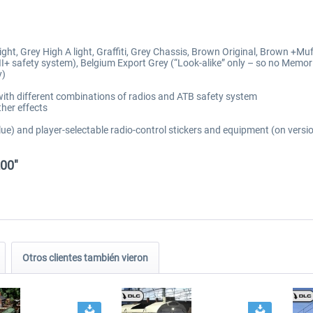
ght, Grey High A light, Graffiti, Grey Chassis, Brown Original, Brown +Mu
II+ safety system), Belgium Export Grey (“Look-alike” only – so no Memor
y)
 with different combinations of radios and ATB safety system
ther effects
blue) and player-selectable radio-control stickers and equipment (on versi
200"
Otros clientes también vieron