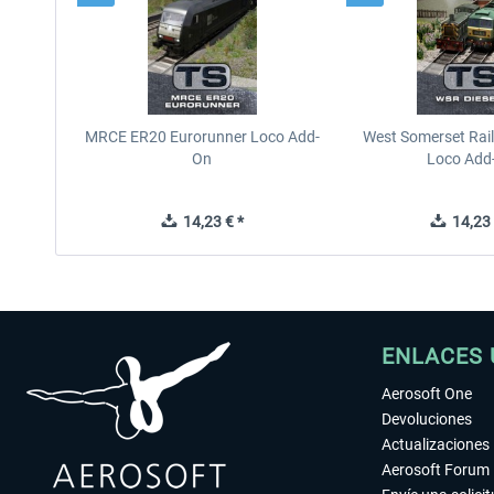
MRCE ER20 Eurorunner Loco Add-
West Somerset Rail
On
Loco Add
14,23 € *
14,23 
ENLACES 
Aerosoft One
Devoluciones
Actualizaciones
Aerosoft Forum