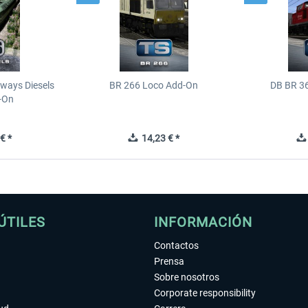
ways Diesels
BR 266 Loco Add-On
DB BR 3
-On
€ *
14,23 € *
ÚTILES
INFORMACIÓN
Contactos
Prensa
Sobre nosotros
Corporate responsibility