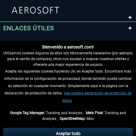
ENLACES ÚTILES
Bienvenido a aerosoft.com!
Utilizamos cookies Algunos de ellos son técnicamente necesarios (por ejemplo,
para el carrito de compras), otros nos ayudan a mejorar nuestras ofertas y
ofrecerle una mejor experiencia de usuario.
Acepta las siguientes cookies haciendo clic en Aceptar todo. Encontrará más
información en la configuración de privacidad, donde también puede cambiar
DESISTIR DEL CONTRATO
su selección en cualquier momento. Simplemente vaya a la página con la
declaración de protección de datos.
Vea nuestra declaración de protección de
INFORMACIÓN
datos.
NO SE PIERDA LAS ÚLTIMAS NOTICIAS
Google Tag Manager:
Tracking and Analysis ,
Meta Pixel:
Tracking and
Analysis ,
OpenStreetMap:
Misc
* Todos los precios, incl. el IVA legal y
gastos de envío
así como las posibles
tasas de recepción si no se describe lo contrario
Aceptar todo