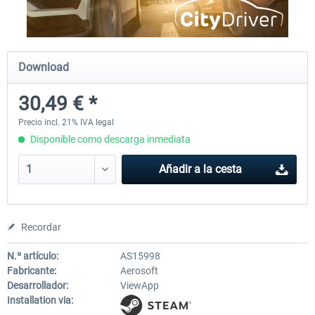
CityDriver
CityDriver - Deluxe Bund
Download
30,49 € *
44,71 € *
30,49 € *
35,76 € *
Precio incl. 21% IVA legal
Disponible como descarga inmediata
Añadir a la cesta
Recordar
N.º artículo:
AS15998
Fabricante:
Aerosoft
Desarrollador:
ViewApp
Installation via: