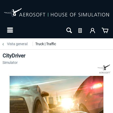
Vista general
Truck | Traffic
CityDriver
Simulator
-20