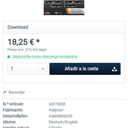
OMSI 2 Add-on Valiant Citybus 7700
OMSI 2 Add-on IVECO Bus Fa
Download
Hybrid
Low Entry Buses
18,25 € *
12,19 € *
18,25 € *
Precio incl. 21% IVA legal
Disponible como descarga inmediata
Añadir a la cesta
Recordar
N.º artículo:
AS15308
Fabricante:
Halycon
Desarrollador:
mainMesh3D
Idioma:
Deutsch/English