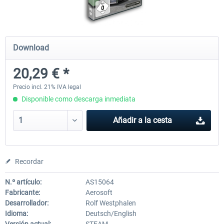
OMSI 2 Add-on Valiant Citybus 7700
OMSI 2 Add-on IVECO Bus Fa
Download
Hybrid
Low Entry Buses
20,29 € *
12,19 € *
18,25 € *
Precio incl. 21% IVA legal
Disponible como descarga inmediata
Añadir a la cesta
Recordar
N.º artículo:
AS15064
Fabricante:
Aerosoft
Desarrollador:
Rolf Westphalen
Idioma:
Deutsch/English