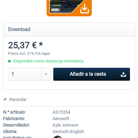
OMSI 2 Add-on Valiant Citybus 7700
OMSI 2 Add-on IVECO Bus Fa
Download
Hybrid
Low Entry Buses
25,37 € *
12,19 € *
18,25 € *
Precio incl. 21% IVA legal
Disponible como descarga inmediata
Añadir a la cesta
Recordar
N.º artículo:
AS15354
Fabricante:
Aerosoft
Desarrollador:
Kyle Johnson
Idioma:
Deutsch/English