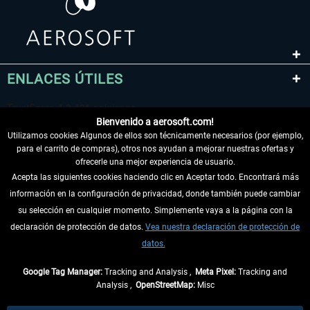
ENLACES ÚTILES
Bienvenido a aerosoft.com!
Utilizamos cookies Algunos de ellos son técnicamente necesarios (por ejemplo,
para el carrito de compras), otros nos ayudan a mejorar nuestras ofertas y
ofrecerle una mejor experiencia de usuario.
Acepta las siguientes cookies haciendo clic en Aceptar todo. Encontrará más
información en la configuración de privacidad, donde también puede cambiar
DESISTIR DEL CONTRATO
su selección en cualquier momento. Simplemente vaya a la página con la
declaración de protección de datos.
Vea nuestra declaración de protección de
INFORMACIÓN
datos.
NO SE PIERDA LAS ÚLTIMAS NOTICIAS
Google Tag Manager:
Tracking and Analysis ,
Meta Pixel:
Tracking and
Analysis ,
OpenStreetMap:
Misc
* Todos los precios, incl. el IVA legal y
gastos de envío
así como las posibles