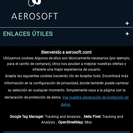
ENLACES ÚTILES
Bienvenido a aerosoft.com!
Utilizamos cookies Algunos de ellos son técnicamente necesarios (por ejemplo,
para el carrito de compras), otros nos ayudan a mejorar nuestras ofertas y
ofrecerle una mejor experiencia de usuario.
Acepta las siguientes cookies haciendo clic en Aceptar todo. Encontrará más
información en la configuración de privacidad, donde también puede cambiar
DESISTIR DEL CONTRATO
su selección en cualquier momento. Simplemente vaya a la página con la
declaración de protección de datos.
Vea nuestra declaración de protección de
INFORMACIÓN
datos.
NO SE PIERDA LAS ÚLTIMAS NOTICIAS
Google Tag Manager:
Tracking and Analysis ,
Meta Pixel:
Tracking and
Analysis ,
OpenStreetMap:
Misc
* Todos los precios, incl. el IVA legal y
gastos de envío
así como las posibles