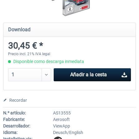
OMSI 2 Add-on Valiant Citybus 7700
OMSI 2 Add-on IVECO Bus Fa
Download
Hybrid
Low Entry Buses
30,45 € *
12,19 € *
18,25 € *
Precio incl. 21% IVA legal
Disponible como descarga inmediata
Añadir a la cesta
Recordar
N.º artículo:
AS13555
Fabricante:
Aerosoft
Desarrollador:
ViewApp
Idioma:
Deusch/English