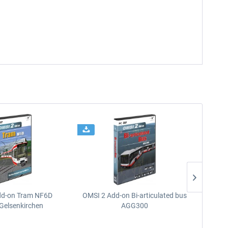
dd-on Tram NF6D
OMSI 2 Add-on Bi-articulated bus
OMSI 2 
Gelsenkirchen
AGG300