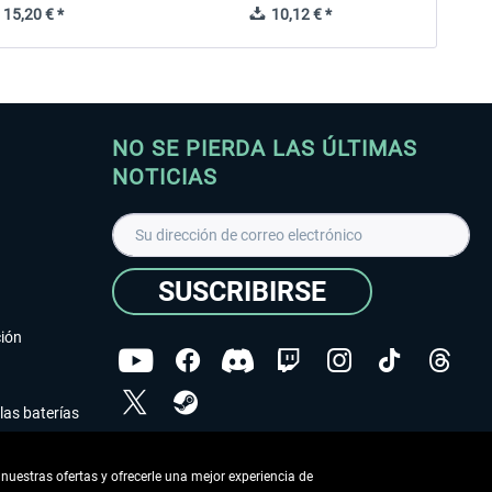
15,20 € *
10,12 € *
NO SE PIERDA LAS ÚLTIMAS
NOTICIAS
SUSCRIBIRSE
ción
las baterías
He leído la
declaración de protección de datos
.
nuestras ofertas y ofrecerle una mejor experiencia de
Copyright © Aerosoft GmbH - Todos los derechos