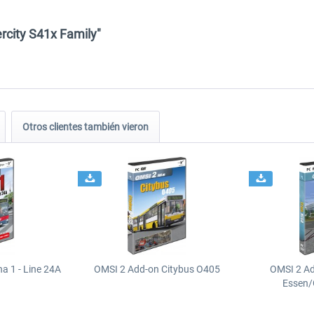
rcity S41x Family"
Otros clientes también vieron
a 1 - Line 24A
OMSI 2 Add-on Citybus O405
OMSI 2 A
Essen/