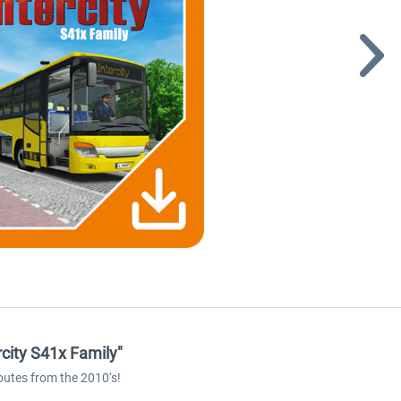
city S41x Family"
routes from the 2010‘s!