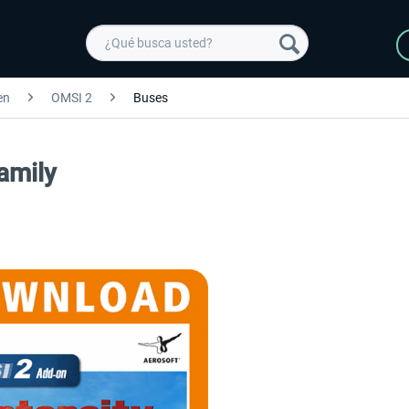
en
OMSI 2
Buses
amily