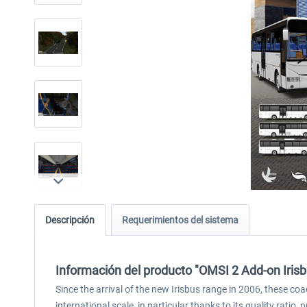
Descripción
Requerimientos del sistema
Información del producto "OMSI 2 Add-on Irisb
Since the arrival of the new Irisbus range in 2006, these c
international scale, in particular thanks to its quality ratio, p