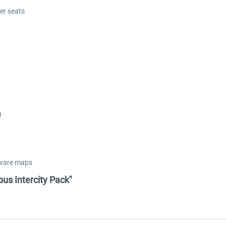
er seats
)
ayware maps
us Intercity Pack"