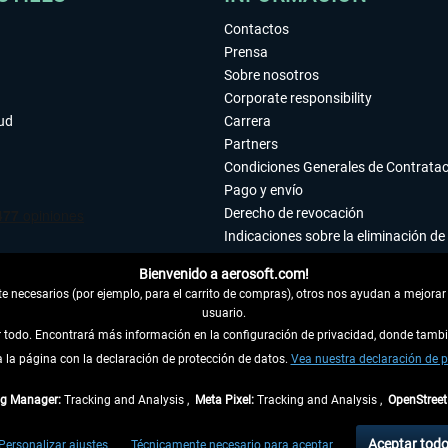
Contactos
Prensa
Sobre nosotros
Corporate responsibility
tud
Carrera
Partners
Condiciones Generales de Contrata
Pago y envío
Derecho de revocación
Indicaciones sobre la eliminación de 
Declaración de protección de datos
Bienvenido a aerosoft.com!
Accesibilidad
 necesarios (por ejemplo, para el carrito de compras), otros nos ayudan a mejorar 
Aviso legal
usuario.
ar todo. Encontrará más información en la configuración de privacidad, donde tam
la página con la declaración de protección de datos.
 DEL CONTRATO
Vea nuestra declaración de p
ag Manager:
Tracking and Analysis ,
Meta Pixel:
Tracking and Analysis ,
OpenStree
ncl. el IVA legal y
gastos de envío
así como las posibles tasas de recepción si no se 
Aceptar tod
Personalizar ajustes
Técnicamente necesario para aceptar