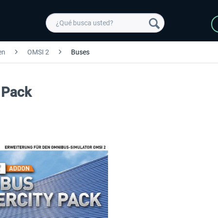
en
OMSI 2
Buses
y Pack