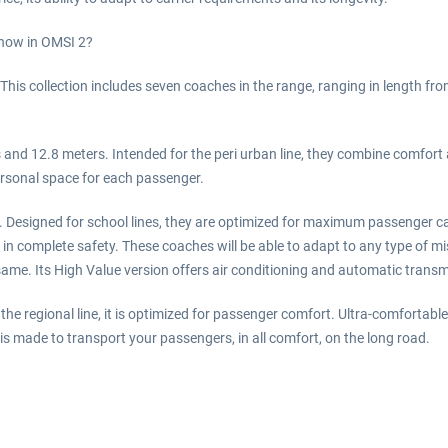
s now in OMSI 2?
. This collection includes seven coaches in the range, ranging in length fr
 and 12.8 meters. Intended for the peri urban line, they combine comfort 
rsonal space for each passenger.
 Designed for school lines, they are optimized for maximum passenger capa
 in complete safety. These coaches will be able to adapt to any type of mis
same. Its High Value version offers air conditioning and automatic trans
he regional line, it is optimized for passenger comfort. Ultra-comfortable 
is made to transport your passengers, in all comfort, on the long road.