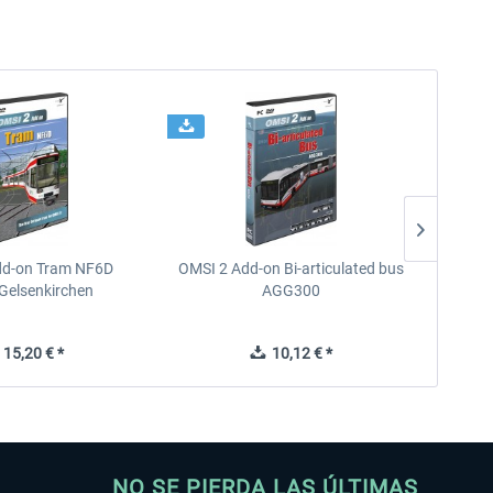
dd-on Tram NF6D
OMSI 2 Add-on Bi-articulated bus
OMSI 2 
Gelsenkirchen
AGG300
15,20 € *
10,12 € *
NO SE PIERDA LAS ÚLTIMAS