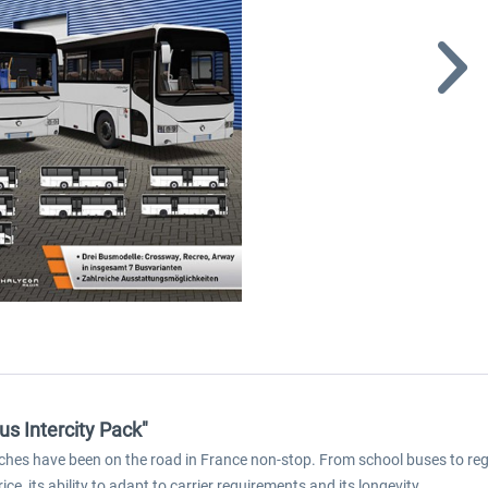
us Intercity Pack"
oaches have been on the road in France non-stop. From school buses to reg
rice, its ability to adapt to carrier requirements and its longevity.