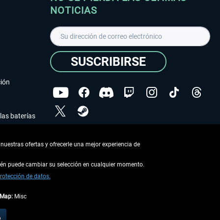
NOTICIAS
SUSCRIBIRSE
ción
las baterías
He leído la
declaración de protección de datos
.
nuestras ofertas y ofrecerle una mejor experiencia de
Copyright © Aerosoft GmbH - Todos los derechos
reservados
bién puede cambiar su selección en cualquier momento.
rotección de datos.
tMap:
Misc
describe lo contrario
o