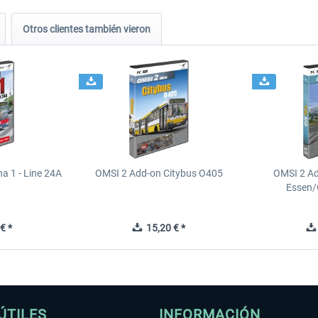
Otros clientes también vieron
a 1 - Line 24A
OMSI 2 Add-on Citybus O405
OMSI 2 A
Essen/
€ *
15,20 € *
ÚTILES
INFORMACIÓN