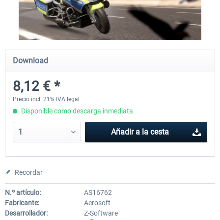
Launch Discount
Global Rescue
Emergency Call - The Firefig
Simulation 3
Download
25,41 € *
25,41 € *
22,87 € *
8,12 € *
Precio incl. 21% IVA legal
Disponible como descarga inmediata
Añadir a la cesta
Recordar
N.º artículo:
AS16762
Fabricante:
Aerosoft
Desarrollador:
Z-Software