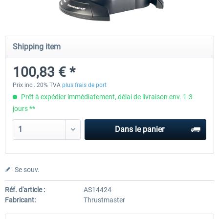
Honeycomb - Flight Sim USB Hub
Honeycomb - Bravo Throttle Q
Shipping item
100,83 € *
50,41 € *
252,09 € *
Prix incl. 20% TVA
plus frais de port
Prêt à expédier immédiatement, délai de livraison env. 1-3
jours **
Dans le panier
Se souv.
Réf. d'article :
AS14424
Fabricant:
Thrustmaster