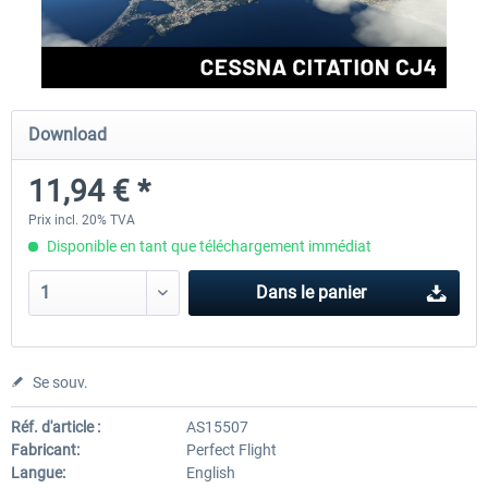
Perfect Flight - Flying Germany MSFS
Perfect Flight - FS Explorer -
Italy MSFS
Download
15,00 € *
17,40 € *
11,94 € *
Prix incl. 20% TVA
Disponible en tant que téléchargement immédiat
Dans le panier
Se souv.
Réf. d'article :
AS15507
Fabricant:
Perfect Flight
Langue:
English