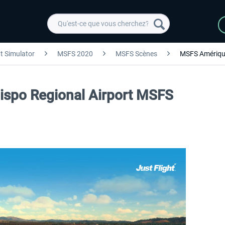
ht Simulator
MSFS 2020
MSFS Scènes
MSFS Amériqu
bispo Regional Airport MSFS