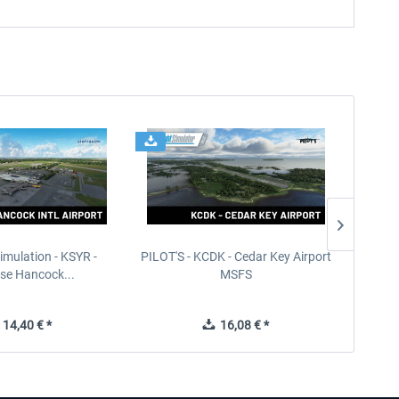
imulation - KSYR -
PILOT'S - KCDK - Cedar Key Airport
Sierra
se Hancock...
MSFS
14,40 € *
16,08 € *