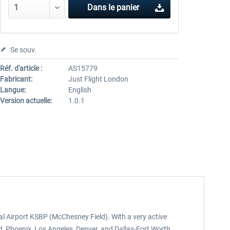
Dans le panier
Se souv.
Réf. d'article :
AS15779
Fabricant:
Just Flight London
Langue:
English
Version actuelle:
1.0.1
al Airport KSBP (McChesney Field). With a very active
and, Phoenix, Los Angeles, Denver, and Dallas-Fort Worth.