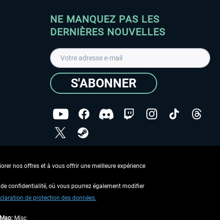
NE MANQUEZ PAS LES
DERNIÈRES NOUVELLES
S'ABONNER
ées
J'ai lu la
Déclaration de protection des données
.
rer nos offres et à vous offrir une meilleure expérience
Copyright © Aerosoft GmbH - Tous droits réservés
de confidentialité, où vous pourrez également modifier
claration de protection des données.
tMap:
Misc