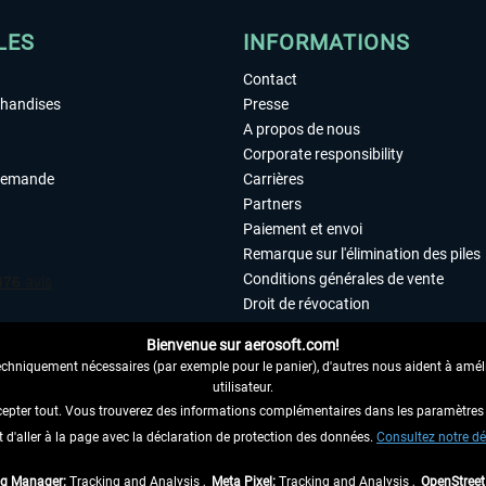
LES
INFORMATIONS
Contact
chandises
Presse
A propos de nous
Corporate responsibility
demande
Carrières
Partners
Paiement et envoi
Remarque sur l'élimination des piles
Conditions générales de vente
Droit de révocation
Déclaration de protection des donn
Bienvenue sur aerosoft.com!
Accessibilité
echniquement nécessaires (par exemple pour le panier), d'autres nous aident à amélio
Mentions légales
utilisateur.
cepter tout. Vous trouverez des informations complémentaires dans les paramètres 
it d'aller à la page avec la déclaration de protection des données.
 AU CONTRAT ICI
Consultez notre dé
ag Manager:
Tracking and Analysis ,
Meta Pixel:
Tracking and Analysis ,
OpenStree