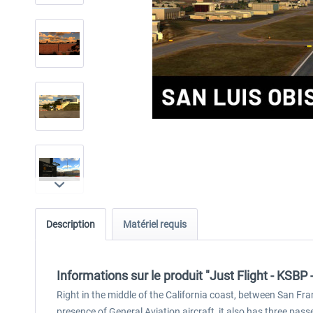
Description
Matériel requis
Informations sur le produit "Just Flight - KSB
Right in the middle of the California coast, between San Fr
presence of General Aviation aircraft, it also has three pass