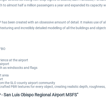
wth to almost half a million passengers a year and expanded its capacity
 has been created with an obsessive amount of detail. It makes use of all 
 texturing and incredibly detailed modelling of all the buildings and objec
 FBO
ience at the airport
airport
h as windsocks and flags
rt area
rt
from the SLO county airport community
crafted PBR textures for every object, creating realistic depth, roughnes
P - San Luis Obispo Regional Airport MSFS"