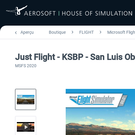
Aperçu
Boutique
FLIGHT
Microsoft Flig
Just Flight - KSBP - San Luis O
MSFS 2020