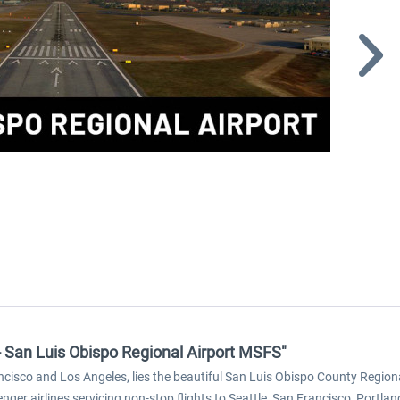
P - San Luis Obispo Regional Airport MSFS"
ancisco and Los Angeles, lies the beautiful San Luis Obispo County Region
enger airlines servicing non-stop flights to Seattle, San Francisco, Portl