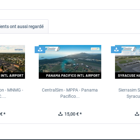
ients ont aussi regardé
ion - MNMG -
CentralSim - MPPA - Panama
Sierrasim S
....
Pacifico...
Syracu
€ *
15,00 € *