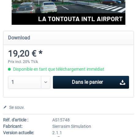
Orbx - YMEN Essendon Airport MSFS
Sierrasim Simulation - NWWW
Tontouta Intl...
Download
17,39 € *
19,20 € *
19,20 € *
Prix incl. 20% TVA
Disponible en tant que téléchargement immédiat
Dans le panier
Se souv.
Réf. d'article :
AS15748
Fabricant:
Sierrasim Simulation
Version actuelle:
2.1.1