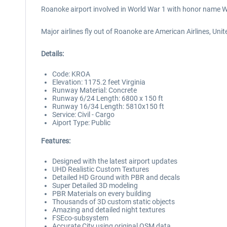
Roanoke airport involved in World War 1 with honor name Woo
Major airlines fly out of Roanoke are American Airlines, Unite
Details:
Code: KROA
Elevation: 1175.2 feet Virginia
Runway Material: Concrete
Runway 6/24 Length: 6800 x 150 ft
Runway 16/34 Length: 5810x150 ft
Service: Civil - Cargo
Aiport Type: Public
Features:
Designed with the latest airport updates
UHD Realistic Custom Textures
Detailed HD Ground with PBR and decals
Super Detailed 3D modeling
PBR Materials on every building
Thousands of 3D custom static objects
Amazing and detailed night textures
FSEco-subsystem
Accurate City using original OSM data