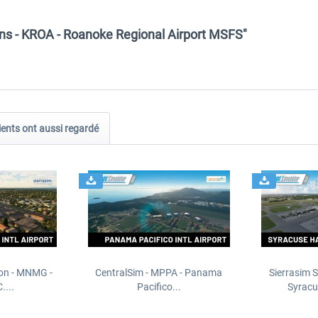
ons - KROA - Roanoke Regional Airport MSFS"
ients ont aussi regardé
ion - MNMG -
CentralSim - MPPA - Panama
Sierrasim S
....
Pacifico...
Syracu