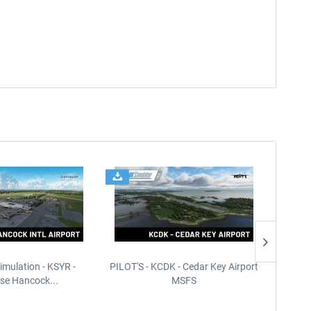
imulation - KSYR -
PILOT'S - KCDK - Cedar Key Airport
Sierra
se Hancock...
MSFS