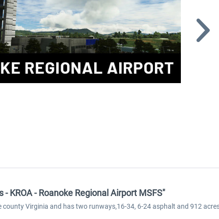
ons - KROA - Roanoke Regional Airport MSFS"
ke county Virginia and has two runways,16-34, 6-24 asphalt and 912 acres 