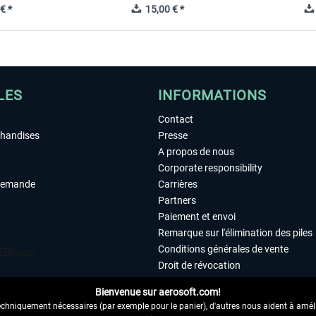
€ *
15,00 € *
LES
INFORMATIONS
Contact
chandises
Presse
A propos de nous
Corporate responsibility
demande
Carrières
Partners
Paiement et envoi
Remarque sur l'élimination des piles
Conditions générales de vente
Droit de révocation
Déclaration de protection des donn
Bienvenue sur aerosoft.com!
Accessibilité
echniquement nécessaires (par exemple pour le panier), d'autres nous aident à amélio
Mentions légales