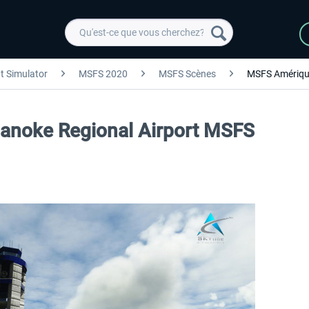
ht Simulator
MSFS 2020
MSFS Scènes
MSFS Amériqu
oanoke Regional Airport MSFS