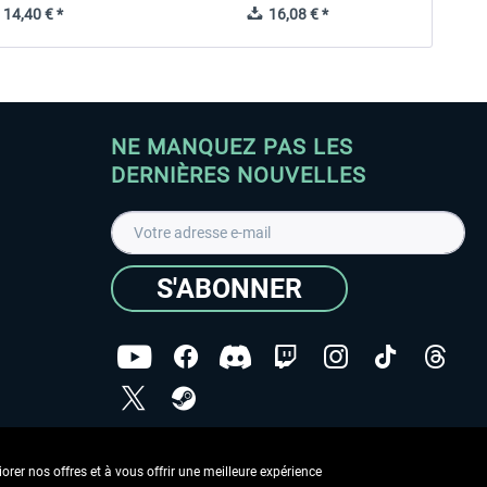
14,40 € *
16,08 € *
NE MANQUEZ PAS LES
DERNIÈRES NOUVELLES
S'ABONNER
ées
J'ai lu la
Déclaration de protection des données
.
rer nos offres et à vous offrir une meilleure expérience
Copyright © Aerosoft GmbH - Tous droits réservés