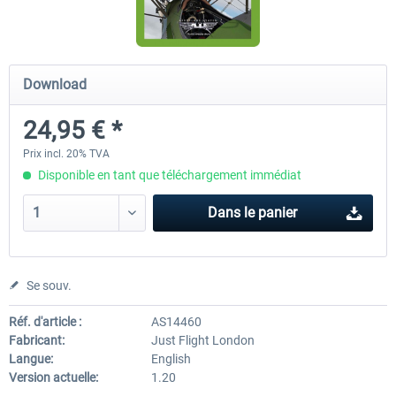
Airbus Bundle
iFly Jets-The 737NG for 
Download
24,95 € *
52,77 € *
59,72 € *
Prix incl. 20% TVA
Disponible en tant que téléchargement immédiat
Dans le panier
Se souv.
Réf. d'article :
AS14460
Fabricant:
Just Flight London
Langue:
English
Version actuelle:
1.20