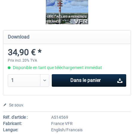
Hamburg-Finkenwerder
Madeira X Evolution
Download
12,00 € *
25,16 € *
34,90 € *
Prix incl. 20% TVA
Disponible en tant que téléchargement immédiat
Dans le panier
Se souv.
Réf. d'article :
AS14569
Fabricant:
France VFR
Langue:
English/Francais