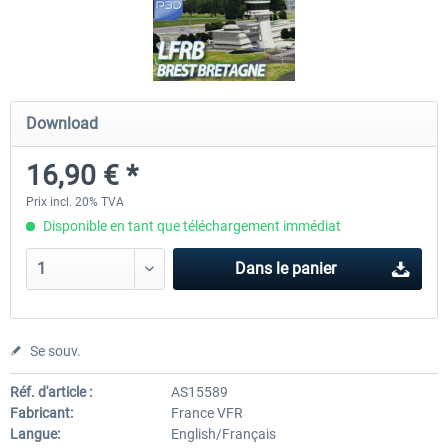
Hamburg-Finkenwerder
Madeira X Evolution
Download
12,00 € *
25,16 € *
16,90 € *
Prix incl. 20% TVA
Disponible en tant que téléchargement immédiat
Dans le panier
Se souv.
Réf. d'article :
AS15589
Fabricant:
France VFR
Langue:
English/Français