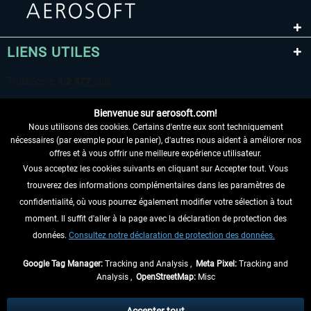
LIENS UTILES
Bienvenue sur aerosoft.com!
Nous utilisons des cookies. Certains d'entre eux sont techniquement
nécessaires (par exemple pour le panier), d'autres nous aident à améliorer nos
offres et à vous offrir une meilleure expérience utilisateur.
Vous acceptez les cookies suivants en cliquant sur Accepter tout. Vous
RENONCER AU CONTRAT ICI
trouverez des informations complémentaires dans les paramètres de
INFORMATIONS
confidentialité, où vous pourrez également modifier votre sélection à tout
moment. Il suffit d'aller à la page avec la déclaration de protection des
NE MANQUEZ PAS LES DERNIÈRES
données.
Consultez notre déclaration de protection des données.
NOUVELLES
Google Tag Manager:
Tracking and Analysis ,
Meta Pixel:
Tracking and
Analysis ,
OpenStreetMap:
Misc
* Tous les prix sont indiqués TVA légale comprise, hors
frais de port
et, le cas
échéant, frais de remboursement, si aucune description contraire.