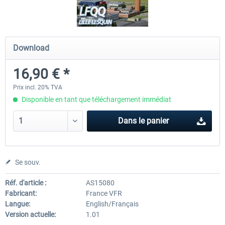
Hamburg-Finkenwerder
Madeira X Evolution
Download
16,90 € *
12,00 € *
25,16 € *
Prix incl. 20% TVA
Disponible en tant que téléchargement immédiat
Dans le panier
Se souv.
Réf. d'article :
AS15080
Fabricant:
France VFR
Langue:
English/Français
Version actuelle:
1.01