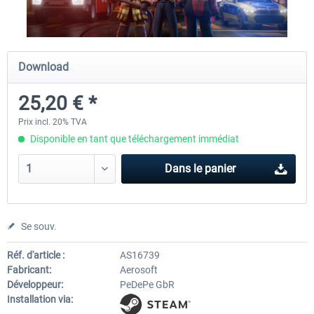
Launch Discount
Emergency Call - The Firefighting
Global Rescue
Download
Simulation 3
25,20 € *
25,20 € *
22,68 € *
25,20 € *
Prix incl. 20% TVA
Disponible en tant que téléchargement immédiat
Dans le panier
Se souv.
Réf. d'article :
AS16739
Fabricant:
Aerosoft
Développeur:
PeDePe GbR
Installation via: