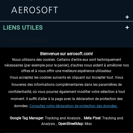
LIENS UTILES
Bienvenue sur aerosoft.com!
Nous utilisons des cookies. Certains d'entre eux sont techniquement
nécessaires (par exemple pour le panier), d'autres nous aident à améliorer nos
offres et à vous offrir une meilleure expérience utilisateur.
Vous acceptez les cookies suivants en cliquant sur Accepter tout. Vous
RENONCER AU CONTRAT ICI
trouverez des informations complémentaires dans les paramètres de
INFORMATIONS
confidentialité, où vous pourrez également modifier votre sélection à tout
moment. Il suffit d'aller à la page avec la déclaration de protection des
NE MANQUEZ PAS LES DERNIÈRES
données.
Consultez notre déclaration de protection des données.
NOUVELLES
Google Tag Manager:
Tracking and Analysis ,
Meta Pixel:
Tracking and
Analysis ,
OpenStreetMap:
Misc
* Tous les prix sont indiqués TVA légale comprise, hors
frais de port
et, le cas