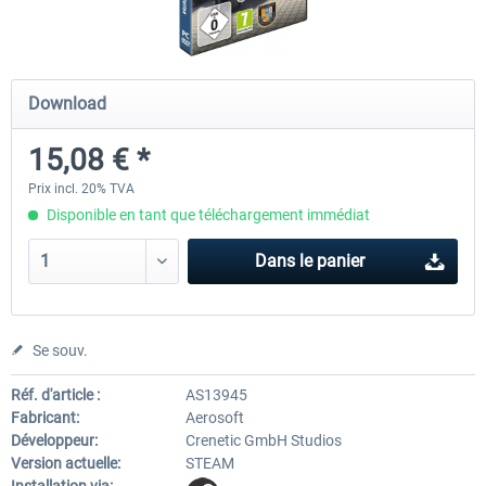
Launch Discount
Emergency Call - The Firefighting
Global Rescue
Download
Simulation 3
15,08 € *
25,20 € *
22,68 € *
25,20 € *
Prix incl. 20% TVA
Disponible en tant que téléchargement immédiat
Dans le panier
Se souv.
Réf. d'article :
AS13945
Fabricant:
Aerosoft
Développeur:
Crenetic GmbH Studios
Version actuelle:
STEAM