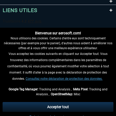
LIENS UTILES
Bienvenue sur aerosoft.com!
Nous utilisons des cookies. Certains d'entre eux sont techniquement
nécessaires (par exemple pour le panier), d'autres nous aident à améliorer nos
offres et à vous offrir une meilleure expérience utilisateur.
Vous acceptez les cookies suivants en cliquant sur Accepter tout. Vous
RENONCER AU CONTRAT ICI
trouverez des informations complémentaires dans les paramètres de
INFORMATIONS
confidentialité, où vous pourrez également modifier votre sélection à tout
moment. Il suffit d'aller à la page avec la déclaration de protection des
NE MANQUEZ PAS LES DERNIÈRES
données.
Consultez notre déclaration de protection des données.
NOUVELLES
Google Tag Manager:
Tracking and Analysis ,
Meta Pixel:
Tracking and
Analysis ,
OpenStreetMap:
Misc
* Tous les prix sont indiqués TVA légale comprise, hors
frais de port
et, le cas
échéant, frais de remboursement, si aucune description contraire.
Accepter tout
** S'applique aux envois vers l'Allemagne. Pour les autres pays, veuillez