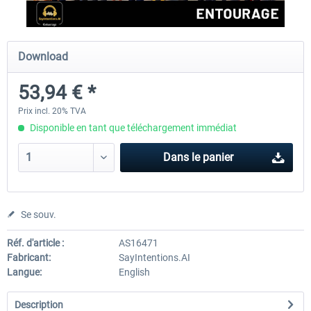
rkApps - FSRealistic Pro MSFS
Aerosoft Tool Simple Traf
Download
53,94 € *
33,60 € *
15,00 € *
Prix incl. 20% TVA
Disponible en tant que téléchargement immédiat
Dans le panier
Se souv.
Réf. d'article :
AS16471
Fabricant:
SayIntentions.AI
Langue:
English
Description