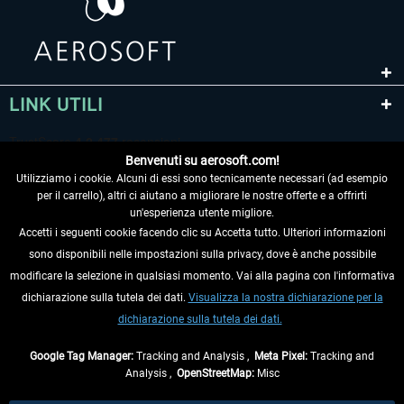
LINK UTILI
Benvenuti su aerosoft.com!
Utilizziamo i cookie. Alcuni di essi sono tecnicamente necessari (ad esempio
per il carrello), altri ci aiutano a migliorare le nostre offerte e a offrirti
un'esperienza utente migliore.
Accetti i seguenti cookie facendo clic su Accetta tutto. Ulteriori informazioni
sono disponibili nelle impostazioni sulla privacy, dove è anche possibile
RECEDERE DAL CONTRATTO
modificare la selezione in qualsiasi momento. Vai alla pagina con l'informativa
dichiarazione sulla tutela dei dati.
Visualizza la nostra dichiarazione per la
INFORMAZIONI
dichiarazione sulla tutela dei dati.
NON PERDETEVI LE ULTIME NOTIZIE
Google Tag Manager:
Tracking and Analysis ,
Meta Pixel:
Tracking and
Analysis ,
OpenStreetMap:
Misc
* Tutti i prezzi sono indicati al netto di Iva e
spese di spedizione
ed