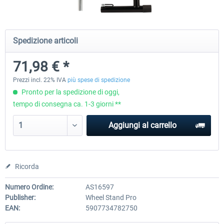
Wheel Stand Pro for Thrustmaster
Wheel Stand Pro Upgrade -
Spedizione articoli
Hotas Warthog,...
Rudders Fastening
71,98 € *
230,66 € *
47,58 € *
Prezzi incl. 22% IVA
più spese di spedizione
Pronto per la spedizione di oggi,
tempo di consegna ca. 1-3 giorni **
Aggiungi al carrello
Ricorda
Numero Ordine:
AS16597
Publisher:
Wheel Stand Pro
EAN:
5907734782750