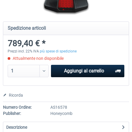
Honeycomb - Flight Sim USB Hub
Honeycomb - Bravo Throttle Q
Spedizione articoli
789,40 € *
51,25 € *
256,29 € *
Prezzi incl. 22% IVA
più spese di spedizione
Attualmente non disponibile
Aggiungi al carrello
Ricorda
Numero Ordine:
AS16578
Publisher:
Honeycomb
Descrizione