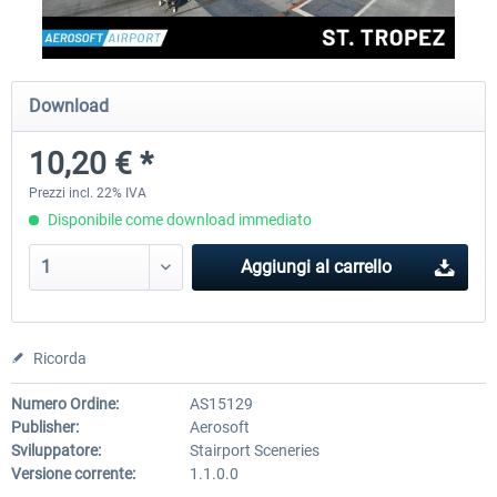
Aerosoft Mega Airport Brussels
Aerosoft Airport Cologne/
Download
10,20 € *
25,58 € *
18,40 € *
Prezzi incl. 22% IVA
Disponibile come download immediato
Aggiungi al carrello
Ricorda
Numero Ordine:
AS15129
Publisher:
Aerosoft
Sviluppatore:
Stairport Sceneries
Versione corrente:
1.1.0.0