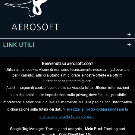
LINK UTILI
Benvenuti su aerosoft.com!
Utilizziamo i cookie. Alcuni di essi sono tecnicamente necessari (ad esempio
per il carrello), altri ci aiutano a migliorare le nostre offerte e a offrirti
un'esperienza utente migliore.
Accetti i seguenti cookie facendo clic su Accetta tutto. Ulteriori informazioni
sono disponibili nelle impostazioni sulla privacy, dove è anche possibile
RECEDERE DAL CONTRATTO
modificare la selezione in qualsiasi momento. Vai alla pagina con l'informativa
dichiarazione sulla tutela dei dati.
Visualizza la nostra dichiarazione per la
INFORMAZIONI
dichiarazione sulla tutela dei dati.
NON PERDETEVI LE ULTIME NOTIZIE
Google Tag Manager:
Tracking and Analysis ,
Meta Pixel:
Tracking and
Analysis ,
OpenStreetMap:
Misc