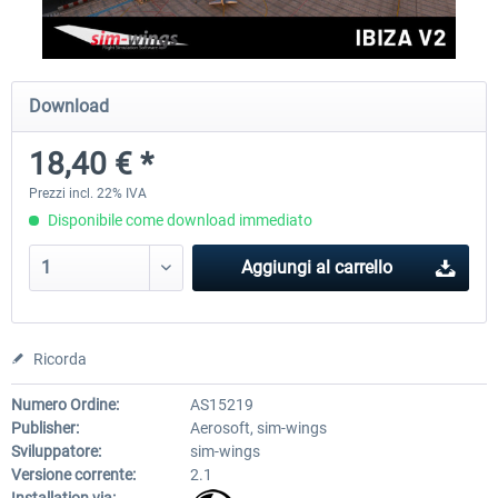
Aerosoft Mega Airport Brussels
Aerosoft Airport Cologne/
Download
18,40 € *
25,58 € *
18,40 € *
Prezzi incl. 22% IVA
Disponibile come download immediato
Aggiungi al carrello
Ricorda
Numero Ordine:
AS15219
Publisher:
Aerosoft, sim-wings
Sviluppatore:
sim-wings
Versione corrente:
2.1